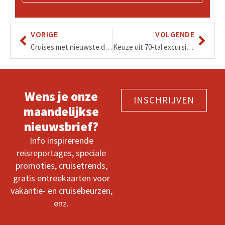
VORIGE
VOLGENDE
Cruises met nieuwste de Rotterdam starten vanaf augustus 2021 en zijn nu al te boeken!
Keuze uit 70-tal excursies inclusief, ultra-luxueus cruiseschip!
Wens je onze
INSCHRIJVEN
maandelijkse
nieuwsbrief?
Info inspirerende
reisreportages, speciale
promoties, cruisetrends,
gratis entreekaarten voor
vakantie- en cruisebeurzen,
enz.