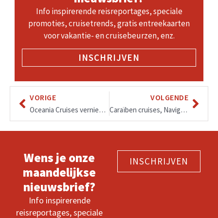
Info inspirerende reisreportages, speciale
promoties, cruisetrends, gratis entreekaarten
voor vakantie- en cruisebeurzen, enz.
INSCHRIJVEN
VORIGE
VOLGENDE
Oceania Cruises vernieuwt haar menu’s, regionale bereidingen van Frans en Spaans tot Cubaans en Polynesisch.
Caraïben cruises, Navigator of the Seas
Wens je onze
INSCHRIJVEN
maandelijkse
nieuwsbrief?
Info inspirerende
reisreportages, speciale