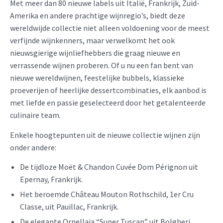
Met meer dan 80 nieuwe labels uit Italië, Frankrijk, Zuid-
Amerika en andere prachtige wijnregio’s, biedt deze
wereldwijde collectie niet alleen voldoening voor de meest
verfijnde wijnkenners, maar verwelkomt het ook
nieuwsgierige wijnliefhebbers die graag nieuwe en
verrassende wijnen proberen. Of u nu een fan bent van
nieuwe wereldwijnen, feestelijke bubbels, klassieke
proeverijen of heerlijke dessertcombinaties, elk aanbod is
met liefde en passie geselecteerd door het getalenteerde
culinaire team.
Enkele hoogtepunten uit de nieuwe collectie wijnen zijn
onder andere:
De tijdloze Moët & Chandon Cuvée Dom Pérignon uit
Epernay, Frankrijk.
Het beroemde Château Mouton Rothschild, 1er Cru
Classe, uit Pauillac, Frankrijk.
De elegante Ornellaia “Super Tuscan” uit Bolgheri