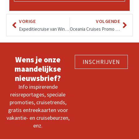
VORIGE
VOLGENDE
Expeditiecruise van Windsor (Detroit) tot Milwaukee (Chicago)
Oceania Cruises Promo per hut/suite” + extra € 250 korting voor “FLY & CRUISE”
Wens je onze
INSCHRIJVEN
maandelijkse
nieuwsbrief?
Info inspirerende
reisreportages, speciale
promoties, cruisetrends,
gratis entreekaarten voor
vakantie- en cruisebeurzen,
enz.