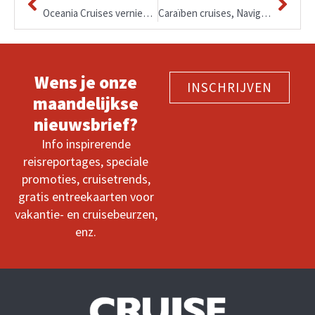
Oceania Cruises vernieuwt haar menu’s, regionale bereidingen van Frans en Spaans tot Cubaans en Polynesisch.
Caraïben cruises, Navigator of the Seas
Wens je onze
INSCHRIJVEN
maandelijkse
nieuwsbrief?
Info inspirerende
reisreportages, speciale
promoties, cruisetrends,
gratis entreekaarten voor
vakantie- en cruisebeurzen,
enz.