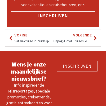
voor vakantie- en cruisebeurzen, enz.
INSCHRIJVEN
VORIGE
VOLGENDE
Safari-cruise in Zuidelijk Afrika: Zuid-Afrika – Botswana – Namibië – Zimbabwe
Hapag-Lloyd Cruises: op expeditie naar het noorderlicht in Noorwegen
Wens je onze
INSCHRIJVEN
maandelijkse
nieuwsbrief?
Info inspirerende
reisreportages, speciale
promoties, cruisetrends,
gratis entreekaarten voor