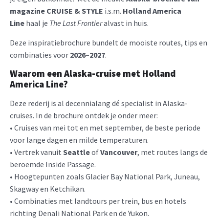
magazine CRUISE & STYLE
i.s.m.
Holland America
Line
haal je
The Last Frontier
alvast in huis.
Deze inspiratiebrochure bundelt de mooiste routes, tips en
combinaties voor
2026–2027
.
Waarom een Alaska-cruise met Holland
America Line?
Deze rederij is al decennialang dé specialist in Alaska-
cruises. In de brochure ontdek je onder meer:
• Cruises van mei tot en met september, de beste periode
voor lange dagen en milde temperaturen.
• Vertrek vanuit
Seattle
of
Vancouver
, met routes langs de
beroemde Inside Passage.
• Hoogtepunten zoals Glacier Bay National Park, Juneau,
Skagway en Ketchikan.
• Combinaties met landtours per trein, bus en hotels
richting Denali National Park en de Yukon.