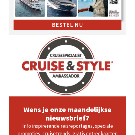
BESTEL NU
Wens je onze maandelijkse
nieuwsbrief?
Info inspirerende reisreportages, speciale
promoties, cruisetrends, gratis entreekaarten