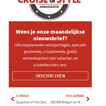
Wens je onze maandelijkse
nieuwsbrief?
Info inspirerende reisreportages, speciale
promoties, cruisetrends, gratis
entreekaarten voor vakantie- en
cruisebeurzen, enz.
INSCHRIJVEN
VORIGE
VOLGENDE
Quantum of the Seas en Ovation of the Seas
182.000 Belgen en Nederlanders boekten een cruisevakantie, een groei van + 5,1% in België & Nederland