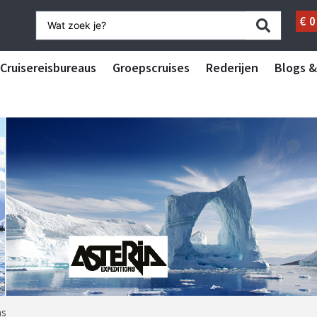
€
0
Cruisereisbureaus
Groepscruises
Rederijen
Blogs &
ns