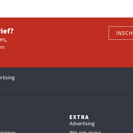
ief?
INSCH
es,
en
rtising
EXTRA
Advertising
erviews
Win een cruise