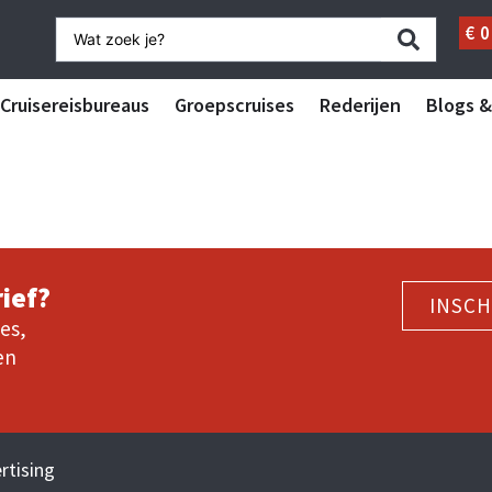
€
0
Cruisereisbureaus
Groepscruises
Rederijen
Blogs &
ief?
INSCH
es,
en
rtising