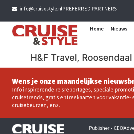
info@cruisestyle.nl
PREFERRED PARTNERS
Home
Nieuws
H&F Travel, Roosendaal
Wens je onze maandelijkse nieuwsbr
Info inspirerende reisreportages, speciale promoti
cruisetrends, gratis entreekaarten voor vakantie- 
cruisebeurzen, enz.
Publisher - CEO
Adve