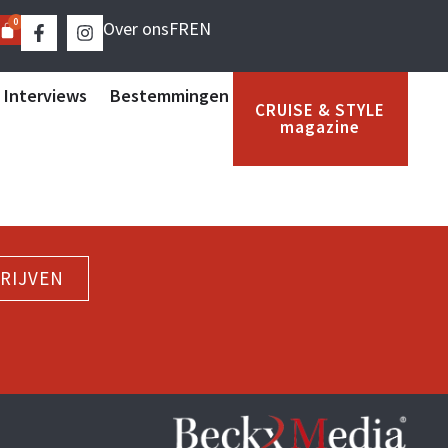
0
Over ons
FR
EN
 Interviews
Bestemmingen
CRUISE & STYLE
magazine
RIJVEN