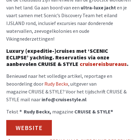
van het land. Ga aan boord van een
ultra-luxe jacht
en je
vaart samen met Scenic’s Discovery Team het eiland
IJSLAND rond, inclusief excursies naar donderende
watervallen, zeevogelkolonies en oude
Vikingnederzettingen!
Luxury (expeditie-)cruises met ‘
SCENIC
ECLIPSE’
yachting. Reservaties via onze
aanbevolen CRUISE & STYLE
cruisereisburea
us
.
Benieuwd naar het volledige artikel, reportage en
beoordeling door
Rudy Beckx
, uitgever van
magazine CRUISE & STYLE? Voor het tijdschrift CRUISE &
STYLE mail naar
info@cruisestyle.nl
Tekst
® Rudy Beckx,
magazine
CRUISE & STYLE
®
WEBSITE