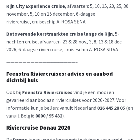
Rijn City Experience cruise
, afvaarten: 5, 10, 15, 20, 25, 30
november, 5, 10 en 15 december, 6-daagse
riviercruise, cruiseschip A-ROSA SENA
Betoverende kerstmarkten cruise langs de Rijn
, 5-
nachten cruise, afvaarten: 23 & 28 nov., 3, 8, 13 & 18 dec.
2026, 6-daagse riviercruise, cruiseschip A-ROSA SILVA
—————————————————–
Feenstra Riviercruises: advies en aanbod
dichtbij huis
Ook bij
Feenstra Riviercruises
vind je een mooi en
gevarieerd aanbod aan riviercruises voor 2026-2027. Voor
informatie kun je bellen: vanuit Nederland
026 445 28 05
(en
vanuit België
0800 / 95 432
).
Riviercruise Donau 2026
De
Donau
is een van de beroemdste rivieren ter wereld — en