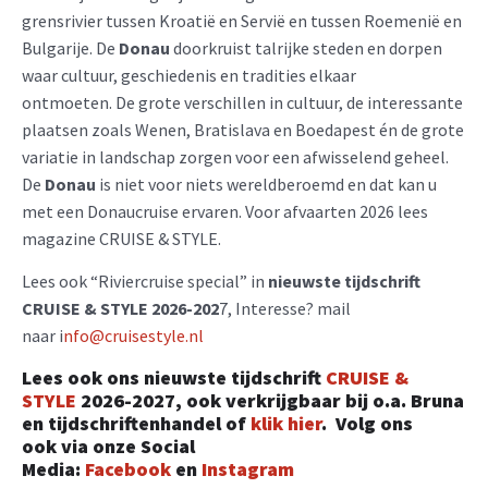
grensrivier tussen Kroatië en Servië en tussen Roemenië en
Bulgarije. De
Donau
doorkruist talrijke steden en dorpen
waar cultuur, geschiedenis en tradities elkaar
ontmoeten. De grote verschillen in cultuur, de interessante
plaatsen zoals Wenen, Bratislava en Boedapest én de grote
variatie in landschap zorgen voor een afwisselend geheel.
De
Donau
is niet voor niets wereldberoemd en dat kan u
met een Donaucruise ervaren. Voor afvaarten 2026 lees
magazine CRUISE & STYLE.
Lees ook “Riviercruise special” in
nieuwste tijdschrift
CRUISE & STYLE 2026-202
7, Interesse? mail
naar i
nfo@cruisestyle.nl
Lees ook ons nieuwste tijdschrift
CRUISE &
STYLE
2026-2027, ook verkrijgbaar bij o.a. Bruna
en tijdschriftenhandel of
k
lik hier
.
Volg ons
ook
via onze Social
Media:
Facebook
en
Instagram