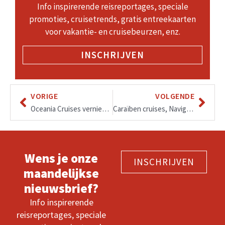
Info inspirerende reisreportages, speciale
promoties, cruisetrends, gratis entreekaarten
voor vakantie- en cruisebeurzen, enz.
INSCHRIJVEN
VORIGE
VOLGENDE
Oceania Cruises vernieuwt haar menu’s, regionale bereidingen van Frans en Spaans tot Cubaans en Polynesisch.
Caraïben cruises, Navigator of the Seas
Wens je onze
INSCHRIJVEN
maandelijkse
nieuwsbrief?
Info inspirerende
reisreportages, speciale