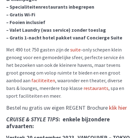
– Specialiteitenrestaurants inbegrepen
– Gratis Wi-Fi
– Fooien inclusief
– Valet Laundry (was service) zonder toeslag
– Gratis 1-nacht hotel pakket vanaf Concierge Suite
Met 490 tot 750 gasten zijn de
suite
-only schepen klein
genoeg voor een gemoedelijke sfeer, perfecte service én
het bezoeken van ook de kleinere havens, maar tevens
groot genoeg om volop ruimte te bieden en een groot
aanbod aan
faciliteiten
, waaronder een theater, diverse
bars & lounges, meerdere top klasse
restaurants
, spa en
sport faciliteiten en meer.
Bestel nu gratis uw eigen REGENT Brochure
klik hier
CRUISE & STYLE TIPS
: enkele bijzondere
afvaarten:
Vertrek 20 september 2023, VANCOUVER – TOKYO