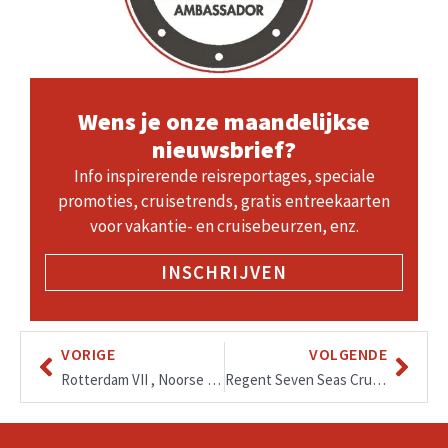
Wens je onze maandelijkse
nieuwsbrief?
Info inspirerende reisreportages, speciale
promoties, cruisetrends, gratis entreekaarten
voor vakantie- en cruisebeurzen, enz.
INSCHRIJVEN
VORIGE
VOLGENDE
Rotterdam VII , Noorse fjorden en Baltic vanaf mei tot oktober 2022, keuze in 7 of 15-daagse cruise vanuit Amsterdam
Regent Seven Seas Cruises: ‘Grand Voyages’ 2024-2025