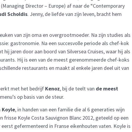
l (Managing Director – Europe) af naar de “Contemporary
di Scholdis
. Jenny, de liefde van zijn leven, bracht hem
keuken van zijn oma en overgrootmoeder. Na zijn studies als
passie: gastronomie. Na een succesvolle periode als chef-kok
hij jaren door aan boord van Silversea Cruises, waar hij als
staurants. Hij is een van de meest gerenommeerde chef-koks
schillende restaurants en maakt al enkele jaren deel uit van
werkt met het bedrijf
Kenoz
, bij de teelt van
de meest
 menu’s op basis van de steur.
a Koyle
, in handen van een familie die al 6 generaties wijn
en frisse Koyle Costa Sauvignon Blanc 2012, geteeld op een
 eerst gefermenteerd in Franse eikenhouten vaten. Koyle is