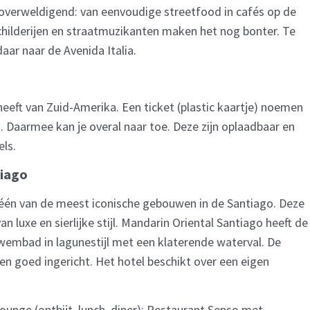
er overweldigend: van eenvoudige streetfood in cafés op de
childerijen en straatmuzikanten maken het nog bonter. Te
daar naar de Avenida Italia.
eeft van Zuid-Amerika. Een ticket (plastic kaartje) noemen
). Daarmee kan je overal naar toe. Deze zijn oplaadbaar en
els.
tiago
n één van de meest iconische gebouwen in de Santiago. Deze
an luxe en sierlijke stijl. Mandarin Oriental Santiago heeft de
zwembad in lagunestijl met een klaterende waterval. De
n goed ingericht. Het hotel beschikt over een eigen
Lounge (ontbijt, lunch, diner); Restaurant Senso met