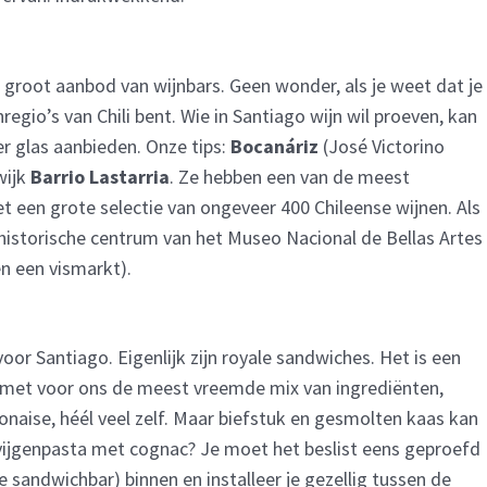
ijk groot aanbod van wijnbars. Geen wonder, als je weet dat je
egio’s van Chili bent. Wie in Santiago wijn wil proeven, kan
er glas aanbieden. Onze tips:
Bocanáriz
(José Victorino
wijk
Barrio Lastarria
. Ze hebben een van de meest
t een grote selectie van ongeveer 400 Chileense wijnen. Als
t historische centrum van het Museo Nacional de Bellas Artes
n een vismarkt).
oor Santiago. Eigenlijk zijn royale sandwiches. Het is een
 met voor ons de meest vreemde mix van ingrediënten,
naise, héél veel zelf. Maar biefstuk en gesmolten kaas kan
vijgenpasta met cognac? Je moet het beslist eens geproefd
 sandwichbar) binnen en installeer je gezellig tussen de