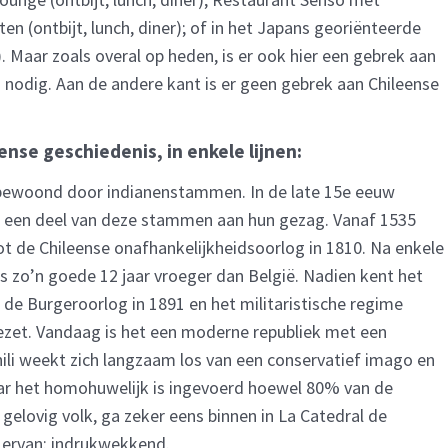
en (ontbijt, lunch, diner); of in het Japans georiënteerde
 Maar zoals overal op heden, is er ook hier een gebrek aan
 nodig. Aan de andere kant is er geen gebrek aan Chileense
ense geschiedenis, in enkele lijnen:
t bewoond door indianenstammen. In de late 15e eeuw
en een deel van deze stammen aan hun gezag. Vanaf 1535
t de Chileense onafhankelijkheidsoorlog in 1810. Na enkele
 dus zo’n goede 12 jaar vroeger dan België. Nadien kent het
 de Burgeroorlog in 1891 en het militaristische regime
ezet. Vandaag is het een moderne republiek met een
ili weekt zich langzaam los van een conservatief imago en
waar het homohuwelijk is ingevoerd hoewel 80% van de
r gelovig volk, ga zeker eens binnen in La Catedral de
t ervan: indrukwekkend.