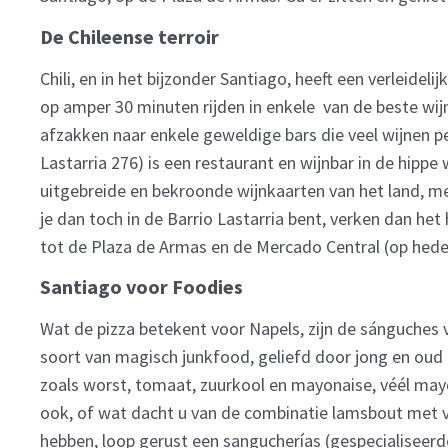
De Chileense terroir
Chili, en in het bijzonder Santiago, heeft een verleidel
op amper 30 minuten rijden in enkele van de beste wijnr
afzakken naar enkele geweldige bars die veel wijnen p
Lastarria 276) is een restaurant en wijnbar in de hippe 
uitgebreide en bekroonde wijnkaarten van het land, me
je dan toch in de Barrio Lastarria bent, verken dan he
tot de Plaza de Armas en de Mercado Central (op hede
Santiago voor Foodies
Wat de pizza betekent voor Napels, zijn de sánguches v
soort van magisch junkfood, geliefd door jong en oud
zoals worst, tomaat, zuurkool en mayonaise, véél mayo
ook, of wat dacht u van de combinatie lamsbout met 
hebben, loop gerust een sangucherías (gespecialiseerde