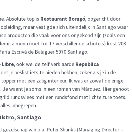
ne. Absolute top is
Restaurant Boragó
, opgericht door
pleiding, maar vestigde zich uiteindelijk in Santiago waar
ense producten die vaak voor ons ongekend zijn (zoals een
demica menu (met tot 17 verschillende schotels) kost 203
María Escrivá de Balaguer 5970 Santiago.
 Libre
, ook wel de zelf verklaarde
Republica
je beslist iets te bieden hebben, zeker als je in de
e topper met een zalig interieur. Ik was er zowat de enige
cals. Je waant je soms in een roman van Márquez. Hier genoot
gegrild rundsvlees met een rundsfond met lichte zure toets.
 alles inbegrepen.
Bistro, Santiago
ed gezelschap van o.a. Peter Shanks (Managing Director –