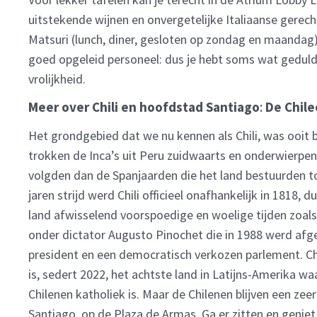
uitstekende wijnen en onvergetelijke Italiaanse gerecht
Matsuri (lunch, diner, gesloten op zondag en maandag).
goed opgeleid personeel: dus je hebt soms wat geduld
vrolijkheid.
Meer over Chili en hoofdstad Santiago
:
De Chile
Het grondgebied dat we nu kennen als Chili, was ooi
trokken de Inca’s uit Peru zuidwaarts en onderwierp
volgden dan de Spanjaarden die het land bestuurden to
jaren strijd werd Chili officieel onafhankelijk in 1818,
land afwisselend voorspoedige en woelige tijden zoals
onder dictator Augusto Pinochet die in 1988 werd afg
president en een democratisch verkozen parlement. Ch
is, sedert 2022, het achtste land in Latijns-Amerika 
Chilenen katholiek is. Maar de Chilenen blijven een zee
Santiago, op de Plaza de Armas. Ga er zitten en genie