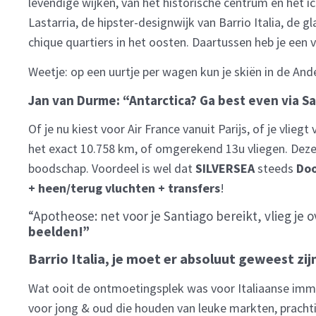
levendige wijken, van het historische centrum en het 
Lastarria, de hipster-designwijk van Barrio Italia, de 
chique quartiers in het oosten. Daartussen heb je een 
Weetje: op een uurtje per wagen kun je skiën in de An
Jan van Durme: “Antarctica? Ga best even via S
Of je nu kiest voor Air France vanuit Parijs, of je vliegt
het exact 10.758 km, of omgerekend 13u vliegen. Deze 
boodschap. Voordeel is wel dat
SILVERSEA
steeds
Doo
+ heen/terug vluchten + transfers
!
“Apotheose: net voor je Santiago bereikt, vlieg je 
beelden!”
Barrio Italia, je moet er absoluut geweest zij
Wat ooit de ontmoetingsplek was voor Italiaanse immig
voor jong & oud die houden van leuke markten, prachtig