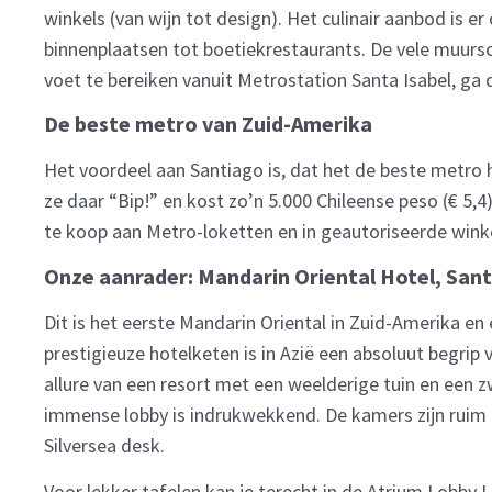
winkels (van wijn tot design). Het culinair aanbod is 
binnenplaatsen tot boetiekrestaurants. De vele muurs
voet te bereiken vanuit Metrostation Santa Isabel, ga 
De beste metro van Zuid-Amerika
Het voordeel aan Santiago is, dat het de beste metro h
ze daar “Bip!” en kost zo’n 5.000 Chileense peso (€ 5,4
te koop aan Metro-loketten en in geautoriseerde wink
Onze aanrader: Mandarin Oriental Hotel, San
Dit is het eerste Mandarin Oriental in Zuid-Amerika e
prestigieuze hotelketen is in Azië een absoluut begrip v
allure van een resort met een weelderige tuin en een 
immense lobby is indrukwekkend. De kamers zijn ruim e
Silversea desk.
Voor lekker tafelen kan je terecht in de Atrium Lobby 