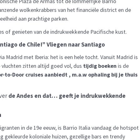
iconische Plaza de Armas tot de lommerrijke Barrio
glanzende wolkenkrabbers van het financiële district en de
veelheid aan prachtige parken.
des of genieten van de indrukwekkende Pacifische kust.
antiago de Chile!” Vliegen naar Santiago
 via Madrid met Iberia: het is een hele tocht. Vanuit Madrid is
vluchten zitten altijd goed vol, dus
tijdig boeken
is de
r-to-Door cruises aanbiedt , m.a.w ophaling bij je thuis
over
de Andes en dat… geeft je indrukwekkende
n
ranten in de 19e eeuw, is Barrio Italia vandaag de hotspot
 gekleurde koloniale huizen, gezellige bars en trendy