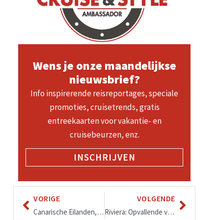
Wens je onze maandelijkse
nieuwsbrief?
Info inspirerende reisreportages, speciale
promoties, cruisetrends, gratis
entreekaarten voor vakantie- en
cruisebeurzen, enz.
INSCHRIJVEN
VORIGE
VOLGENDE
Canarische Eilanden, trans-Atlantische en Caraïben Cruises met NCL najaar 2022-voorjaar 2023
Riviera: Opvallende vernieuwingen en prachtige routes o.a. Japan 2024