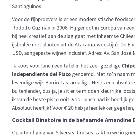
Santiaguinos.
Voor de fijnproevers is er een modernistische foodsce
Rodolfo Guzmán in 2006. Hij genoot in Europa van een o
hij heel creatief aan de slag gaat met inheemse Chile
ijsbrulée met planten uit de Atacama-woestijn). De En
USD, aangepaste wijnen inclusief. Adres: Av. San José 
Ik koos voor lunch een tafel in het zeer gezellige
Chipe
Independiente del Pisco
genoemd. Met zo’n naam moet 
levendige wijk Barrio Lastarria ligt. Het is een absolut
buitenlander, dus ja, je zit er te midden kleurrijke lo
ik van de beste pisco ooit. Voor lunch had ik heerlijk 
Absoluut heerlijk! Voor € 20 heb je hier lekker gegeten,
Cocktail Dinatoire in de befaamde Amandine 
Op uitnodiging van Silversea Cruises, zakten we in go